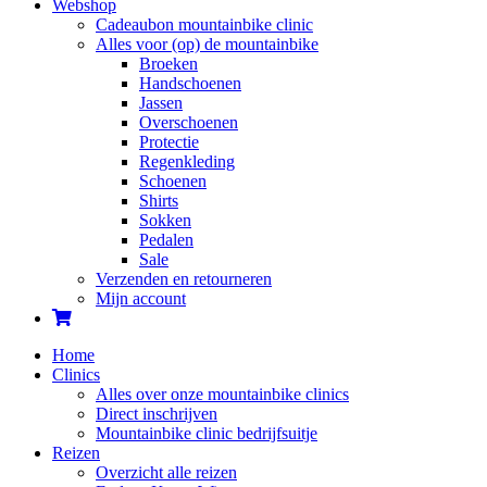
Webshop
Cadeaubon mountainbike clinic
Alles voor (op) de mountainbike
Broeken
Handschoenen
Jassen
Overschoenen
Protectie
Regenkleding
Schoenen
Shirts
Sokken
Pedalen
Sale
Verzenden en retourneren
Mijn account
Home
Clinics
Alles over onze mountainbike clinics
Direct inschrijven
Mountainbike clinic bedrijfsuitje
Reizen
Overzicht alle reizen