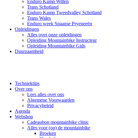
Enduro Kamp Witten
Trans Schotland
Enduro Kamp Tweedvalley Schotland
Trans Wales
Enduro week Spaanse Pryeneeën
Opleidingen
Alles over onze opleidingen
Opleiding Mountainbike Instructeur
Opleiding Mountainbike Gids
Duurzaamheid
Techniektips
Over ons
Lees alles over ons
Algemene Voorwaarden
Privacybeleid
Agenda
Webshop
Cadeaubon mountainbike clinic
Alles voor (op) de mountainbike
Broeken