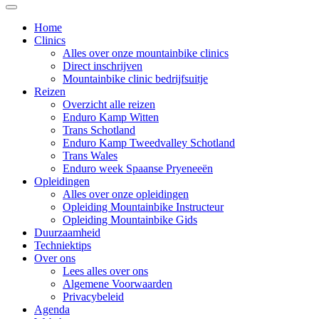
Home
Clinics
Alles over onze mountainbike clinics
Direct inschrijven
Mountainbike clinic bedrijfsuitje
Reizen
Overzicht alle reizen
Enduro Kamp Witten
Trans Schotland
Enduro Kamp Tweedvalley Schotland
Trans Wales
Enduro week Spaanse Pryeneeën
Opleidingen
Alles over onze opleidingen
Opleiding Mountainbike Instructeur
Opleiding Mountainbike Gids
Duurzaamheid
Techniektips
Over ons
Lees alles over ons
Algemene Voorwaarden
Privacybeleid
Agenda