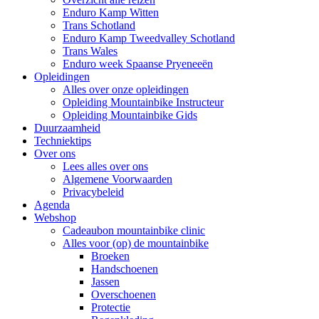
Enduro Kamp Witten
Trans Schotland
Enduro Kamp Tweedvalley Schotland
Trans Wales
Enduro week Spaanse Pryeneeën
Opleidingen
Alles over onze opleidingen
Opleiding Mountainbike Instructeur
Opleiding Mountainbike Gids
Duurzaamheid
Techniektips
Over ons
Lees alles over ons
Algemene Voorwaarden
Privacybeleid
Agenda
Webshop
Cadeaubon mountainbike clinic
Alles voor (op) de mountainbike
Broeken
Handschoenen
Jassen
Overschoenen
Protectie