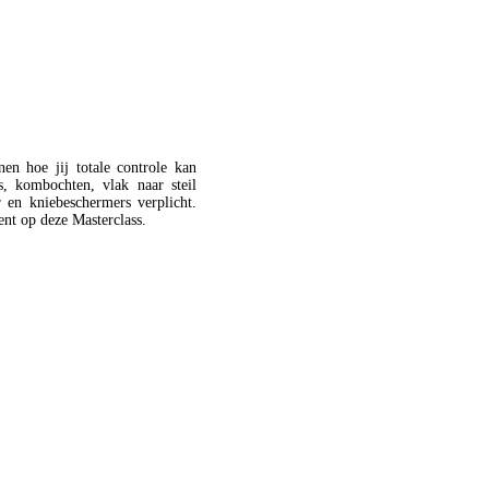
nen hoe jij totale controle kan
, kombochten, vlak naar steil
r en kniebeschermers verplicht.
ent op deze Masterclass.