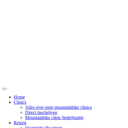
Home
Clinics
Alles over onze mountainbike clinics
Direct inschrijven
Mountainbike clinic bedrijfsuitje
Reizen
Overzicht alle reizen