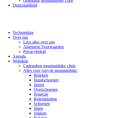
Opleiding Mountainbike Gids
Duurzaamheid
Techniektips
Over ons
Lees alles over ons
Algemene Voorwaarden
Privacybeleid
Agenda
Webshop
Cadeaubon mountainbike clinic
Alles voor (op) de mountainbike
Broeken
Handschoenen
Jassen
Overschoenen
Protectie
Regenkleding
Schoenen
Shirts
Sokken
Pedalen