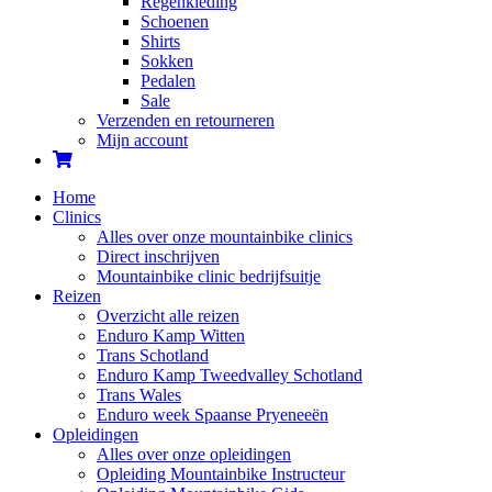
Regenkleding
Schoenen
Shirts
Sokken
Pedalen
Sale
Verzenden en retourneren
Mijn account
Home
Clinics
Alles over onze mountainbike clinics
Direct inschrijven
Mountainbike clinic bedrijfsuitje
Reizen
Overzicht alle reizen
Enduro Kamp Witten
Trans Schotland
Enduro Kamp Tweedvalley Schotland
Trans Wales
Enduro week Spaanse Pryeneeën
Opleidingen
Alles over onze opleidingen
Opleiding Mountainbike Instructeur