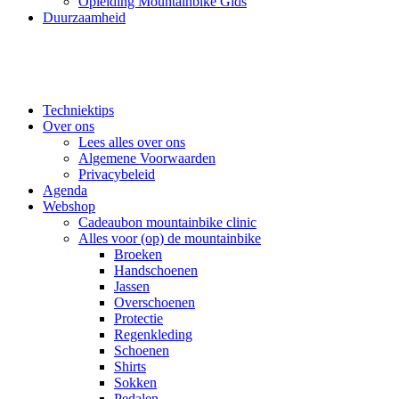
Opleiding Mountainbike Gids
Duurzaamheid
Techniektips
Over ons
Lees alles over ons
Algemene Voorwaarden
Privacybeleid
Agenda
Webshop
Cadeaubon mountainbike clinic
Alles voor (op) de mountainbike
Broeken
Handschoenen
Jassen
Overschoenen
Protectie
Regenkleding
Schoenen
Shirts
Sokken
Pedalen