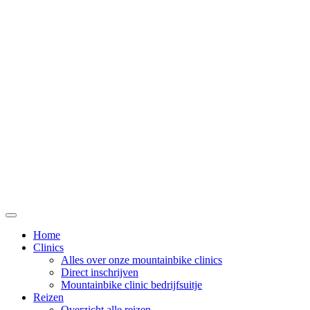
Home
Clinics
Alles over onze mountainbike clinics
Direct inschrijven
Mountainbike clinic bedrijfsuitje
Reizen
Overzicht alle reizen