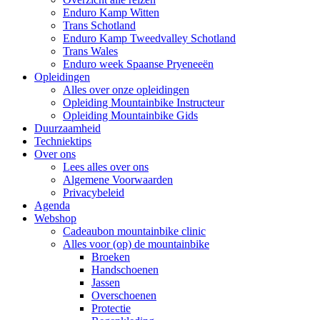
Enduro Kamp Witten
Trans Schotland
Enduro Kamp Tweedvalley Schotland
Trans Wales
Enduro week Spaanse Pryeneeën
Opleidingen
Alles over onze opleidingen
Opleiding Mountainbike Instructeur
Opleiding Mountainbike Gids
Duurzaamheid
Techniektips
Over ons
Lees alles over ons
Algemene Voorwaarden
Privacybeleid
Agenda
Webshop
Cadeaubon mountainbike clinic
Alles voor (op) de mountainbike
Broeken
Handschoenen
Jassen
Overschoenen
Protectie