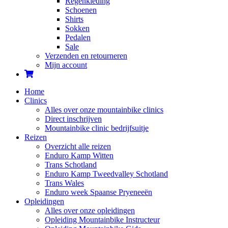
Regenkleding
Schoenen
Shirts
Sokken
Pedalen
Sale
Verzenden en retourneren
Mijn account
Home
Clinics
Alles over onze mountainbike clinics
Direct inschrijven
Mountainbike clinic bedrijfsuitje
Reizen
Overzicht alle reizen
Enduro Kamp Witten
Trans Schotland
Enduro Kamp Tweedvalley Schotland
Trans Wales
Enduro week Spaanse Pryeneeën
Opleidingen
Alles over onze opleidingen
Opleiding Mountainbike Instructeur