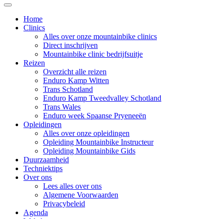
Home
Clinics
Alles over onze mountainbike clinics
Direct inschrijven
Mountainbike clinic bedrijfsuitje
Reizen
Overzicht alle reizen
Enduro Kamp Witten
Trans Schotland
Enduro Kamp Tweedvalley Schotland
Trans Wales
Enduro week Spaanse Pryeneeën
Opleidingen
Alles over onze opleidingen
Opleiding Mountainbike Instructeur
Opleiding Mountainbike Gids
Duurzaamheid
Techniektips
Over ons
Lees alles over ons
Algemene Voorwaarden
Privacybeleid
Agenda