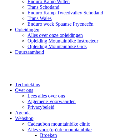
Enduro Kamp Witten
Trans Schotland
Enduro Kamp Tweedvalley Schotland
Trans Wales
Enduro week Spaanse Pryeneeën
Opleidingen
Alles over onze opleidingen
Opleiding Mountainbike Instructeur
Opleiding Mountainbike Gids
Duurzaamheid
Techniektips
Over ons
Lees alles over ons
Algemene Voorwaarden
Privacybeleid
Agenda
Webshop
Cadeaubon mountainbike clinic
Alles voor (op) de mountainbike
Broeken