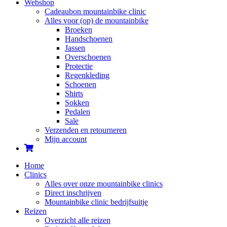
Webshop
Cadeaubon mountainbike clinic
Alles voor (op) de mountainbike
Broeken
Handschoenen
Jassen
Overschoenen
Protectie
Regenkleding
Schoenen
Shirts
Sokken
Pedalen
Sale
Verzenden en retourneren
Mijn account
Home
Clinics
Alles over onze mountainbike clinics
Direct inschrijven
Mountainbike clinic bedrijfsuitje
Reizen
Overzicht alle reizen